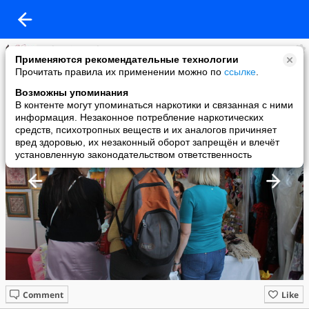
Baby-VipCrochet
Применяются рекомендательные технологии
added a photo
Прочитать правила их применении можно по
ссылке
.
30 Sep в 20:48
Возможны упоминания
В контенте могут упоминаться наркотики и связанная с ними
информация. Незаконное потребление наркотических
средств, психотропных веществ и их аналогов причиняет
вред здоровью, их незаконный оборот запрещён и влечёт
установленную законодательством ответственность
Comment
Like