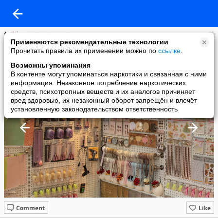
Baby-VipCrochet
Применяются рекомендательные технологии
added a photo
Прочитать правила их применении можно по
ссылке
.
30 Sep в 20:49
Возможны упоминания
В контенте могут упоминаться наркотики и связанная с ними
информация. Незаконное потребление наркотических
средств, психотропных веществ и их аналогов причиняет
вред здоровью, их незаконный оборот запрещён и влечёт
установленную законодательством ответственность
Comment
Like