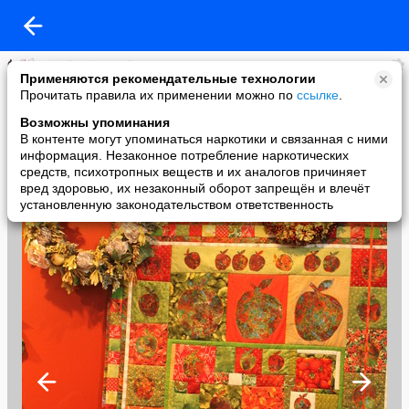
Baby-VipCrochet
Применяются рекомендательные технологии
added a photo
Прочитать правила их применении можно по
ссылке
.
30 Sep в 20:51
Возможны упоминания
В контенте могут упоминаться наркотики и связанная с ними
информация. Незаконное потребление наркотических
средств, психотропных веществ и их аналогов причиняет
вред здоровью, их незаконный оборот запрещён и влечёт
установленную законодательством ответственность