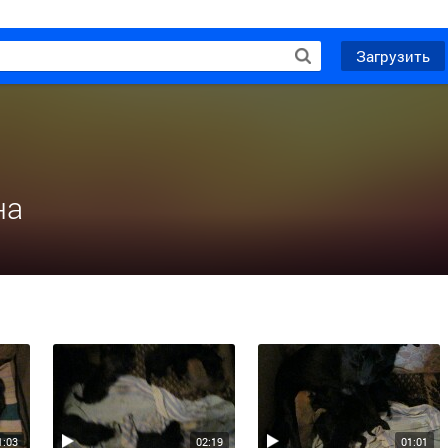
Загрузить
на
1:03
02:19
01:01