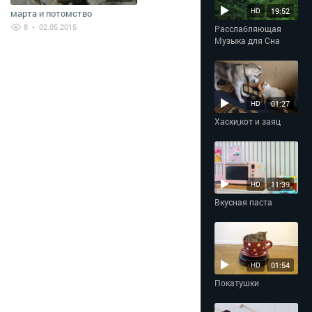
19:52
HD
марта и потомство
8
• 02.05.2015
Расслабляющая
Музыка для Сна
01:27
HD
Хаски,кот и заяц
11:39
HD
Вкусная паста
01:54
HD
Покатушки