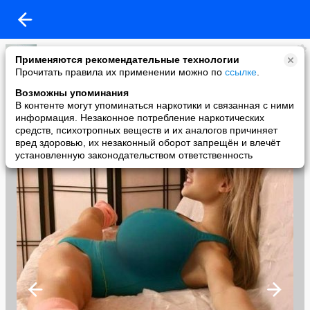
иван ким
Применяются рекомендательные технологии
added a photo
Прочитать правила их применении можно по
ссылке
.
21 May в 08:04
Возможны упоминания
В контенте могут упоминаться наркотики и связанная с ними
информация. Незаконное потребление наркотических
средств, психотропных веществ и их аналогов причиняет
вред здоровью, их незаконный оборот запрещён и влечёт
установленную законодательством ответственность