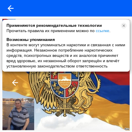
VARDAN HAJATYAN
Применяются рекомендательные технологии
added a photo
Прочитать правила их применении можно по
ссылке
.
15 Jul в 10:31
Возможны упоминания
В контенте могут упоминаться наркотики и связанная с ними
информация. Незаконное потребление наркотических
средств, психотропных веществ и их аналогов причиняет
вред здоровью, их незаконный оборот запрещён и влечёт
установленную законодательством ответственность