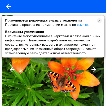
Вера Варкентина
Применяются рекомендательные технологии
added a photo
Прочитать правила их применении можно по
ссылке
.
12 Jun в 19:25
Возможны упоминания
В контенте могут упоминаться наркотики и связанная с ними
информация. Незаконное потребление наркотических
средств, психотропных веществ и их аналогов причиняет
вред здоровью, их незаконный оборот запрещён и влечёт
установленную законодательством ответственность