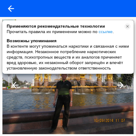
vasam
Применяются рекомендательные технологии
added a photo
Прочитать правила их применении можно по
ссылке
.
14 Sep в 17:39
Возможны упоминания
В контенте могут упоминаться наркотики и связанная с ними
информация. Незаконное потребление наркотических
средств, психотропных веществ и их аналогов причиняет
вред здоровью, их незаконный оборот запрещён и влечёт
установленную законодательством ответственность