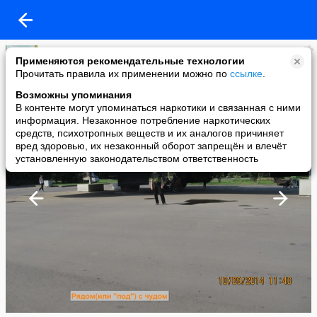
vasam
Применяются рекомендательные технологии
added a photo
Прочитать правила их применении можно по
ссылке
.
14 Sep в 19:08
Возможны упоминания
В контенте могут упоминаться наркотики и связанная с ними
информация. Незаконное потребление наркотических
средств, психотропных веществ и их аналогов причиняет
вред здоровью, их незаконный оборот запрещён и влечёт
установленную законодательством ответственность