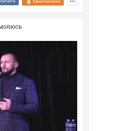
контакте
Одноклассники
омолюсь