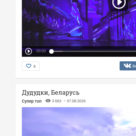
00:00
В
8
Дудудки, Беларусь
Супер топ
3 663
07.08.2026