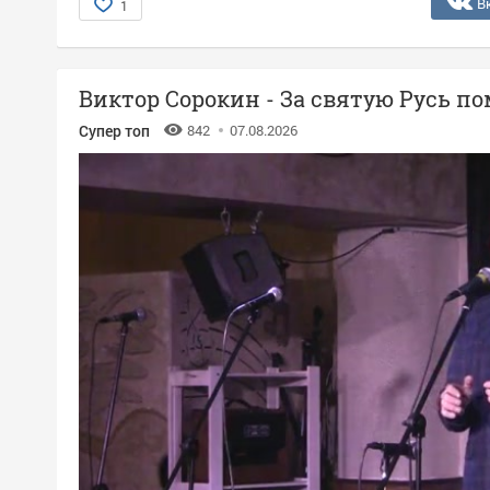
В
1
Виктор Сорокин - За святую Русь п
Супер топ
842
07.08.2026