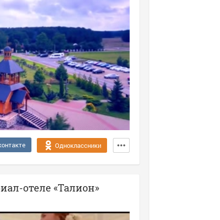
контакте
Одноклассники
иал-отеле «Талион»