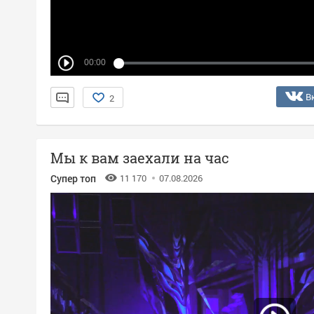
00:00
В
2
Мы к вам заехали на час
Супер топ
11 170
07.08.2026