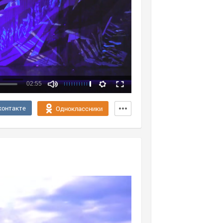
02:55
Качество:
контакте
Одноклассники
360p
720p