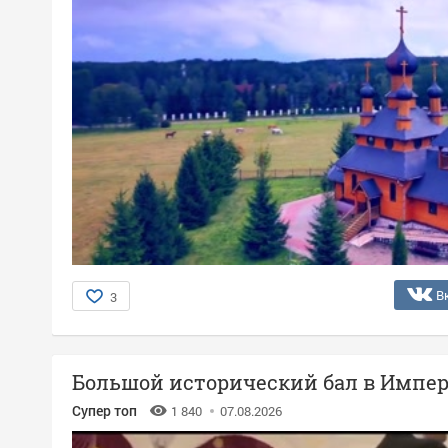
В
3
Большой исторический бал в Импер
Супер топ
1 840
07.08.2026