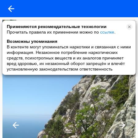
василий козленков
Применяются рекомендательные технологии
added a photo
Прочитать правила их применении можно по
ссылке
.
10 Sep в 18:06
Возможны упоминания
В контенте могут упоминаться наркотики и связанная с ними
информация. Незаконное потребление наркотических
средств, психотропных веществ и их аналогов причиняет
вред здоровью, их незаконный оборот запрещён и влечёт
установленную законодательством ответственность