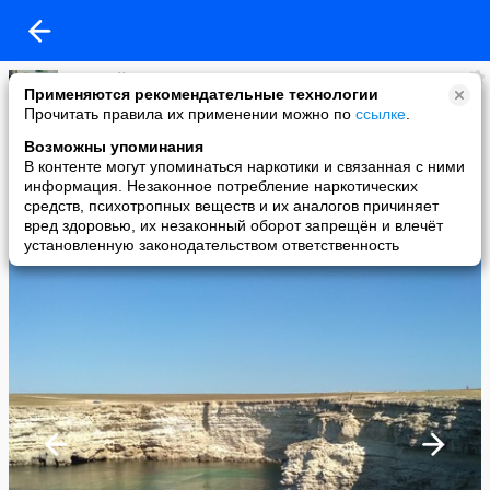
василий козленков
Применяются рекомендательные технологии
added a photo
Прочитать правила их применении можно по
ссылке
.
10 Sep в 18:09
Возможны упоминания
В контенте могут упоминаться наркотики и связанная с ними
информация. Незаконное потребление наркотических
средств, психотропных веществ и их аналогов причиняет
вред здоровью, их незаконный оборот запрещён и влечёт
установленную законодательством ответственность