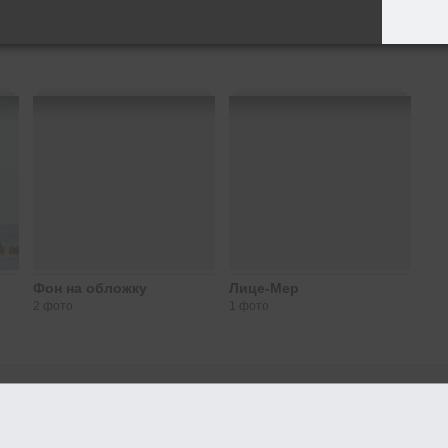
Фон на обложку
Лице-Мер
2 фото
1 фото