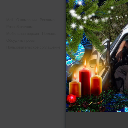
Mail
О компании
Реклама
Разработчикам
Мобильная версия
Помощь
Обсудить проект
Пользовательское соглашение