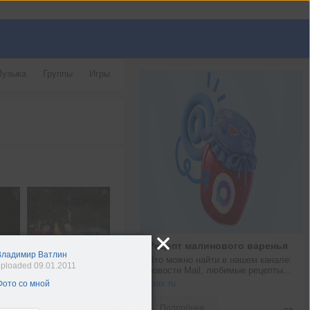
узыка
Группы
Игры
Рецепт малинового варенья
Владимир Ватлин
Что можно найти в нашем канале: 
ploaded 09.01.2011
новости Mail, любимые рецепты...
max.ru
Фото со мной
Подробнее