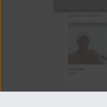
Другие альбомы
Лице-Мер
1 фото