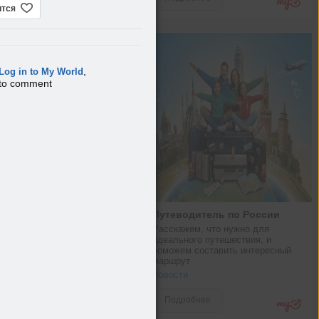
ится
,
Log in to My World
to comment
Путеводитель по России
Расскажем, что нужно для 
идеального путешествия, и 
поможем составить интересный 
маршрут
Новости
Подробнее