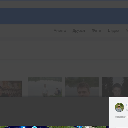
Анкета
Друзья
Фото
Видео
М
u
Album: