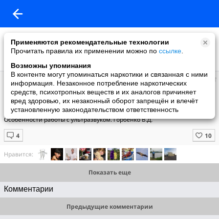
Применяются рекомендательные технологии
Прочитать правила их применении можно по
ссылке
.
Возможны упоминания
В контенте могут упоминаться наркотики и связанная с ними
Борис
информация. Незаконное потребление наркотических
добавил видео
средств, психотропных веществ и их аналогов причиняет
15.07.2011
вред здоровью, их незаконный оборот запрещён и влечёт
Особенности работы с ультразвуком. Горбенко В.Д. www.dlux.biz
установленную законодательством ответственность
Особенности работы с ультразвуком. Горбенко В.Д.
Нравится:
Показать еще
Комментарии
Предыдущие комментарии