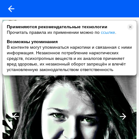
Кристина Вейт
Применяются рекомендательные технологии
added a photo
Прочитать правила их применении можно по
ссылке
.
30 Aug в 14:10
Возможны упоминания
В контенте могут упоминаться наркотики и связанная с ними
информация. Незаконное потребление наркотических
средств, психотропных веществ и их аналогов причиняет
вред здоровью, их незаконный оборот запрещён и влечёт
установленную законодательством ответственность