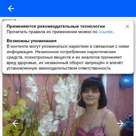
Вера Титова
Применяются рекомендательные технологии
added a photo
Прочитать правила их применении можно по
ссылке
.
21 Feb в 19:08
Возможны упоминания
В контенте могут упоминаться наркотики и связанная с ними
информация. Незаконное потребление наркотических
средств, психотропных веществ и их аналогов причиняет
вред здоровью, их незаконный оборот запрещён и влечёт
установленную законодательством ответственность