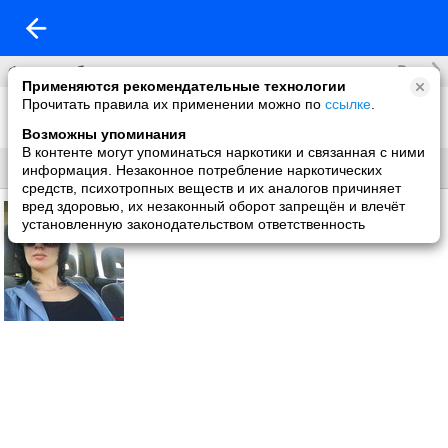
Все
Фотоальбомы
Применяются рекомендательные технологии
Прочитать правила их применении можно по
ссылке
.
Фото со мной
1 фото
Возможны упоминания
В контенте могут упоминаться наркотики и связанная с ними
Все
Без названия
информация. Незаконное потребление наркотических
средств, психотропных веществ и их аналогов причиняет
вред здоровью, их незаконный оборот запрещён и влечёт
установленную законодательством ответственность