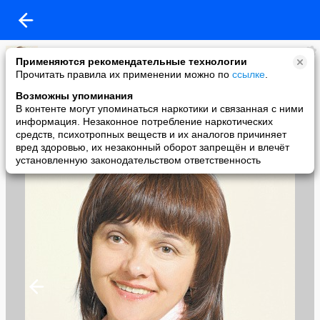
Вера Усенко
Применяются рекомендательные технологии
added a photo
Прочитать правила их применении можно по
ссылке
.
05 Aug в 15:16
Возможны упоминания
В контенте могут упоминаться наркотики и связанная с ними
информация. Незаконное потребление наркотических
средств, психотропных веществ и их аналогов причиняет
вред здоровью, их незаконный оборот запрещён и влечёт
установленную законодательством ответственность