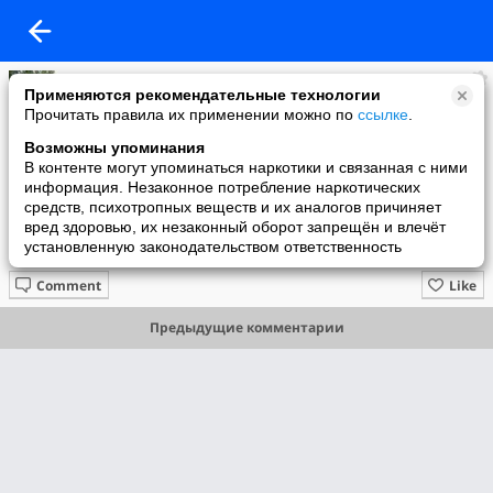
Жасминка
Применяются рекомендательные технологии
added a photo
Прочитать правила их применении можно по
ссылке
.
08 Dec в 18:52
Возможны упоминания
В контенте могут упоминаться наркотики и связанная с ними
информация. Незаконное потребление наркотических
средств, психотропных веществ и их аналогов причиняет
вред здоровью, их незаконный оборот запрещён и влечёт
установленную законодательством ответственность
Comment
Like
Предыдущие комментарии