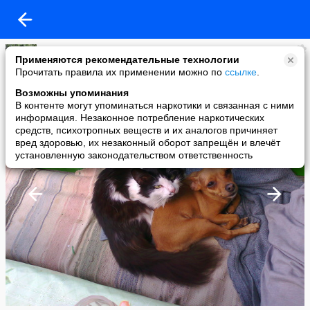
Ветальсончик
Применяются рекомендательные технологии
added a photo
Прочитать правила их применении можно по
ссылке
.
26 Feb в 02:26
Возможны упоминания
В контенте могут упоминаться наркотики и связанная с ними
информация. Незаконное потребление наркотических
средств, психотропных веществ и их аналогов причиняет
вред здоровью, их незаконный оборот запрещён и влечёт
установленную законодательством ответственность