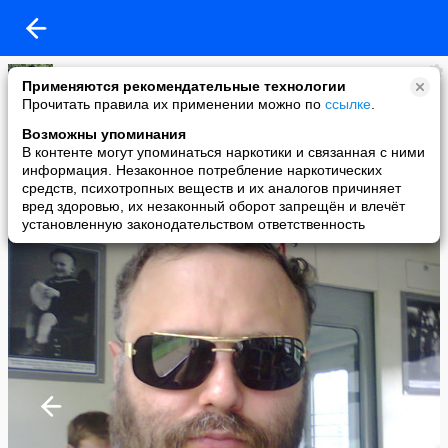
Ветальсончик
Применяются рекомендательные технологии
added a photo
Прочитать правила их применении можно по
ссылке
.
16 Aug в 22:46
Возможны упоминания
В контенте могут упоминаться наркотики и связанная с ними
информация. Незаконное потребление наркотических
средств, психотропных веществ и их аналогов причиняет
вред здоровью, их незаконный оборот запрещён и влечёт
установленную законодательством ответственность