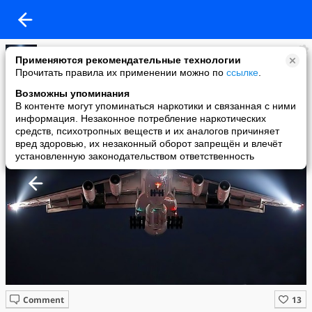
Александр
Применяются рекомендательные технологии
added a photo
Прочитать правила их применении можно по
ссылке
.
09 Jul в 10:54
Возможны упоминания
В контенте могут упоминаться наркотики и связанная с ними
информация. Незаконное потребление наркотических
средств, психотропных веществ и их аналогов причиняет
вред здоровью, их незаконный оборот запрещён и влечёт
установленную законодательством ответственность
Comment