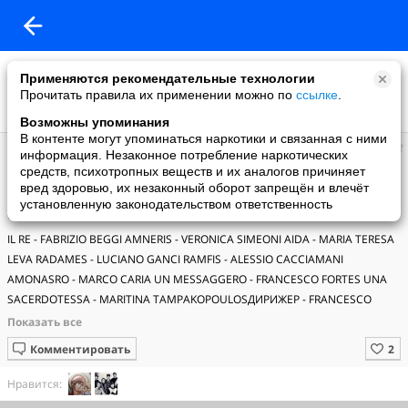
Применяются рекомендательные технологии
Прочитать правила их применении можно по
ссылке
.
Возможны упоминания
В контенте могут упоминаться наркотики и связанная с ними
Виктор
информация. Незаконное потребление наркотических
добавил видео
средств, психотропных веществ и их аналогов причиняет
14.08.2021
вред здоровью, их незаконный оборот запрещён и влечёт
Дж. Верди. Аида/ Aida. Оперный фестиваль "Sferisterio". Мачерата
установленную законодательством ответственность
(12 августа 2021)
IL RE - FABRIZIO BEGGI AMNERIS - VERONICA SIMEONI AIDA - MARIA TERESA 
LEVA RADAMES - LUCIANO GANCI RAMFIS - ALESSIO CACCIAMANI 
AMONASRO - MARCO CARIA UN MESSAGGERO - FRANCESCO FORTES UNA 
SACERDOTESSA - MARITINA TAMPAKOPOULOSДИРИЖЕР - FRANCESCO 
LANZILLOTTA РЕЖИССЕР - VALENTINA CARRASCO
Комментировать
Нравится: