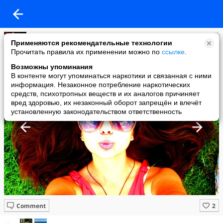
Тутова Виктория [•V.I.P=FamILY•]
Применяются рекомендательные технологии
added a photo
Прочитать правила их применении можно по
ссылке
.
04 Aug в 18:09
Возможны упоминания
В контенте могут упоминаться наркотики и связанная с ними
информация. Незаконное потребление наркотических
средств, психотропных веществ и их аналогов причиняет
вред здоровью, их незаконный оборот запрещён и влечёт
установленную законодательством ответственность
Comment