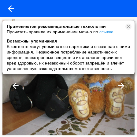
Лариса
Применяются рекомендательные технологии
added a photo
Прочитать правила их применении можно по
ссылке
.
29 Nov в 21:56
Возможны упоминания
В контенте могут упоминаться наркотики и связанная с ними
информация. Незаконное потребление наркотических
средств, психотропных веществ и их аналогов причиняет
вред здоровью, их незаконный оборот запрещён и влечёт
установленную законодательством ответственность