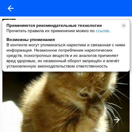
Галя
Применяются рекомендательные технологии
added a photo
Прочитать правила их применении можно по
ссылке
.
01 Mar в 21:45
Возможны упоминания
В контенте могут упоминаться наркотики и связанная с ними
информация. Незаконное потребление наркотических
средств, психотропных веществ и их аналогов причиняет
вред здоровью, их незаконный оборот запрещён и влечёт
установленную законодательством ответственность