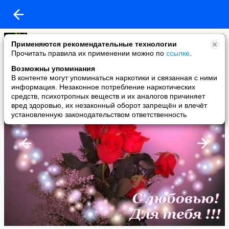
Галя
Применяются рекомендательные технологии
added a photo
Прочитать правила их применении можно по
ссылке
.
07 Mar в 10:12
Возможны упоминания
В контенте могут упоминаться наркотики и связанная с ними
информация. Незаконное потребление наркотических
средств, психотропных веществ и их аналогов причиняет
вред здоровью, их незаконный оборот запрещён и влечёт
установленную законодательством ответственность