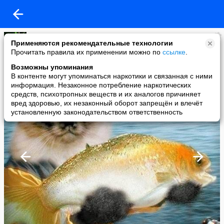
Галя
Применяются рекомендательные технологии
added a photo
Прочитать правила их применении можно по
ссылке
.
07 Mar в 10:13
Возможны упоминания
В контенте могут упоминаться наркотики и связанная с ними
информация. Незаконное потребление наркотических
средств, психотропных веществ и их аналогов причиняет
вред здоровью, их незаконный оборот запрещён и влечёт
установленную законодательством ответственность