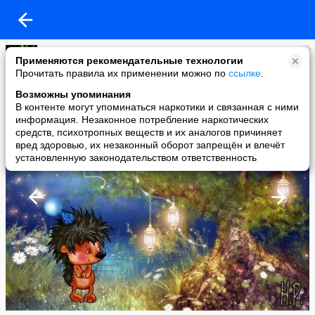
Галя
Применяются рекомендательные технологии
added a photo
Прочитать правила их применении можно по
ссылке
.
07 Mar в 10:15
Возможны упоминания
В контенте могут упоминаться наркотики и связанная с ними
информация. Незаконное потребление наркотических
средств, психотропных веществ и их аналогов причиняет
вред здоровью, их незаконный оборот запрещён и влечёт
установленную законодательством ответственность