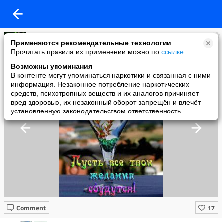
Галя
Применяются рекомендательные технологии
added a photo
Прочитать правила их применении можно по
ссылке
.
11 Mar в 16:25
Возможны упоминания
В контенте могут упоминаться наркотики и связанная с ними
информация. Незаконное потребление наркотических
средств, психотропных веществ и их аналогов причиняет
вред здоровью, их незаконный оборот запрещён и влечёт
установленную законодательством ответственность
Comment