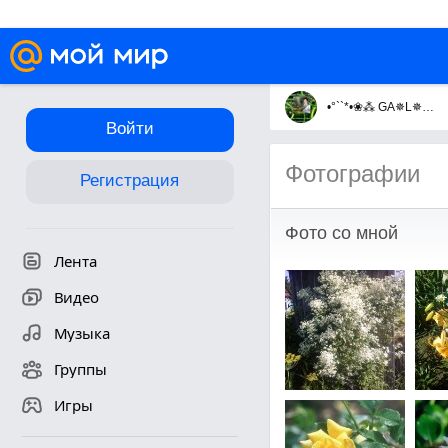
•°``*•❀⁂ GA✵L✵YA ⁂❀•°``*•
Войти
Фотографии
Регистрация
Фото со мной
Лента
Видео
Музыка
Группы
Игры