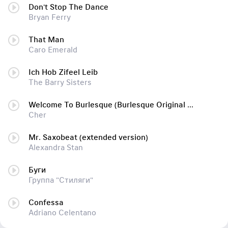
Don't Stop The Dance
Bryan Ferry
That Man
Caro Emerald
Ich Hob Zifeel Leib
The Barry Sisters
Welcome To Burlesque (Burlesque Original Motion Picture Soundtrack) (Burlesque Original Motion Picture Soundtrack)
Cher
Mr. Saxobeat (extended version)
Alexandra Stan
Буги
Группа "Стиляги"
Confessa
Adriano Celentano