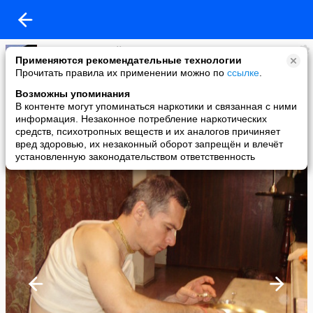
Манахов Виталий
Применяются рекомендательные технологии
added a photo
Прочитать правила их применении можно по
ссылке
.
09 Oct в 07:19
Возможны упоминания
В контенте могут упоминаться наркотики и связанная с ними
информация. Незаконное потребление наркотических
средств, психотропных веществ и их аналогов причиняет
вред здоровью, их незаконный оборот запрещён и влечёт
установленную законодательством ответственность