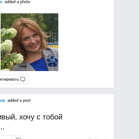
о
added a photo
нтировать
ов
added a post
вый, хочу с тобой
..