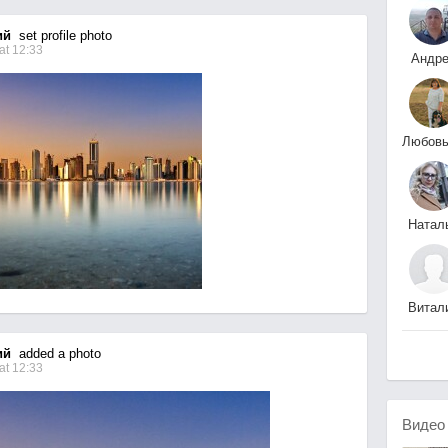
ий
set profile photo
at 12:33
Андр
Сокор
Семи
Натал
Кощие
Витал
Лыск
ий
added a photo
at 12:33
Виде