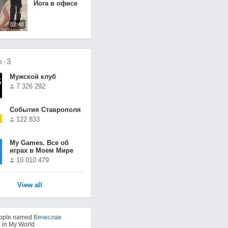
Йога в офисе
02:48
ы
3
Мужской клуб
7 326 292
События Ставрополя
122 833
Мy Games. Все об
играх в Моем Мире
10 010 479
View all
eople named
Вячеслав
й
in My World