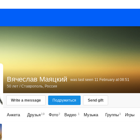
Вячеслав Маяцкий
was last seen 11 February at 08:51
50 лет
/
Ставрополь, Россия
Write a message
Подружиться
Send gift
19
2
1
3
Анкета
Друзья
Фото
Видео
Музыка
Группы
Игры