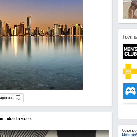
Групп
ировать
ий
added a video
Other p
Маяцки