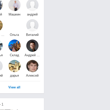
ей
Машкин
андрей
ев
Вячеслав Игоревич
никитченко
Любовь Владимировна
Ольга
Виталий
на
Каменева
Свериденко
ья
Склад
Андрей Иванович
нко
№5
Сосин
ий
дарья
Алексей
ин
романова
Чертов
View all
о
1