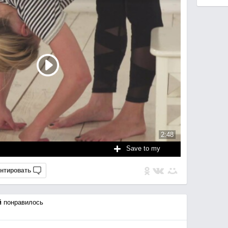
2:48
Save to my
нтировать
й
понравилось