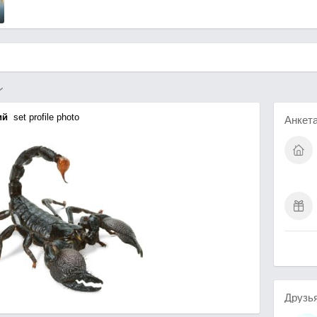
ий
set profile photo
Анкет
Друзь