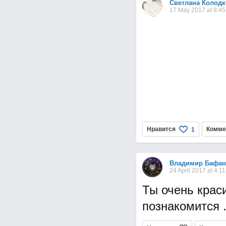
Светлана Колодк
17 May 2017 at 8:45
Нравится
Комме
1
Владимир Бафан
24 April 2017 at 4:11
Ты очень краси
познакомится .