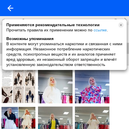
Все
Фотоальбомы
Применяются рекомендательные технологии
Прочитать правила их применении можно по
ссылке
.
Фон на обложку
540 фото
Возможны упоминания
В контенте могут упоминаться наркотики и связанная с ними
Показать все 393 альбома
информация. Незаконное потребление наркотических
средств, психотропных веществ и их аналогов причиняет
вред здоровью, их незаконный оборот запрещён и влечёт
Все
Без названия
установленную законодательством ответственность