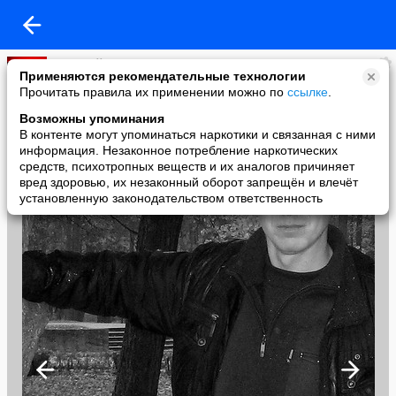
Виталий Фомин
Применяются рекомендательные технологии
added a photo
Прочитать правила их применении можно по
ссылке
.
24 Nov в 01:01
Возможны упоминания
В контенте могут упоминаться наркотики и связанная с ними
информация. Незаконное потребление наркотических
средств, психотропных веществ и их аналогов причиняет
вред здоровью, их незаконный оборот запрещён и влечёт
установленную законодательством ответственность