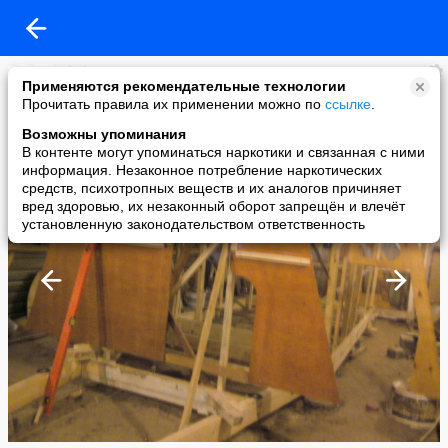
Vlad.P.K.
Применяются рекомендательные технологии
added a photo
Прочитать правила их применении можно по
ссылке
.
01 Jan в 18:33
Возможны упоминания
В контенте могут упоминаться наркотики и связанная с ними
информация. Незаконное потребление наркотических
средств, психотропных веществ и их аналогов причиняет
вред здоровью, их незаконный оборот запрещён и влечёт
установленную законодательством ответственность