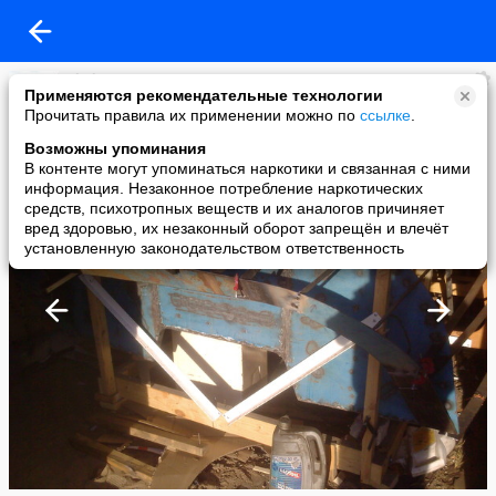
Vlad.P.K.
Применяются рекомендательные технологии
added a photo
Прочитать правила их применении можно по
ссылке
.
01 Jan в 18:51
Возможны упоминания
В контенте могут упоминаться наркотики и связанная с ними
информация. Незаконное потребление наркотических
средств, психотропных веществ и их аналогов причиняет
вред здоровью, их незаконный оборот запрещён и влечёт
установленную законодательством ответственность