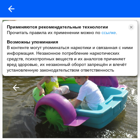
Владимир Тертей
Применяются рекомендательные технологии
added a photo
Прочитать правила их применении можно по
ссылке
.
23 Mar в 21:57
Возможны упоминания
В контенте могут упоминаться наркотики и связанная с ними
информация. Незаконное потребление наркотических
средств, психотропных веществ и их аналогов причиняет
вред здоровью, их незаконный оборот запрещён и влечёт
установленную законодательством ответственность