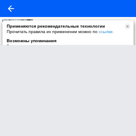
Моё видео
Применяются рекомендательные технологии
3 видео
Прочитать правила их применении можно по
ссылке
.
Возможны упоминания
В контенте могут упоминаться наркотики и связанная с ними
информация. Незаконное потребление наркотических
средств, психотропных веществ и их аналогов причиняет
вред здоровью, их незаконный оборот запрещён и влечёт
установленную законодательством ответственность