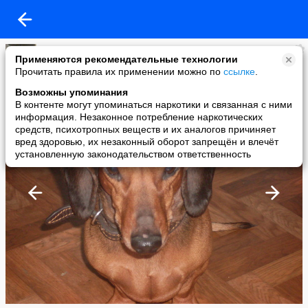
Владимир Куликов
Применяются рекомендательные технологии
added a photo
Прочитать правила их применении можно по
ссылке
.
03 Jan в 00:15
Возможны упоминания
В контенте могут упоминаться наркотики и связанная с ними
информация. Незаконное потребление наркотических
средств, психотропных веществ и их аналогов причиняет
вред здоровью, их незаконный оборот запрещён и влечёт
установленную законодательством ответственность