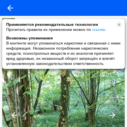
???????????????
Применяются рекомендательные технологии
added a photo
Прочитать правила их применении можно по
ссылке
.
07 May в 10:34
Возможны упоминания
В контенте могут упоминаться наркотики и связанная с ними
информация. Незаконное потребление наркотических
средств, психотропных веществ и их аналогов причиняет
вред здоровью, их незаконный оборот запрещён и влечёт
установленную законодательством ответственность