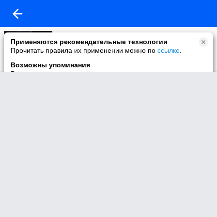
Моё видео
Применяются рекомендательные технологии
49 видео
Прочитать правила их применении можно по
ссылке
.
Возможны упоминания
В контенте могут упоминаться наркотики и связанная с ними
информация. Незаконное потребление наркотических
средств, психотропных веществ и их аналогов причиняет
вред здоровью, их незаконный оборот запрещён и влечёт
установленную законодательством ответственность