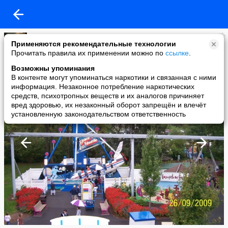
Владимир Рещиковец
Применяются рекомендательные технологии
added a photo
Прочитать правила их применении можно по
ссылке
.
20 Oct в 00:20
Возможны упоминания
В контенте могут упоминаться наркотики и связанная с ними
информация. Незаконное потребление наркотических
средств, психотропных веществ и их аналогов причиняет
вред здоровью, их незаконный оборот запрещён и влечёт
установленную законодательством ответственность