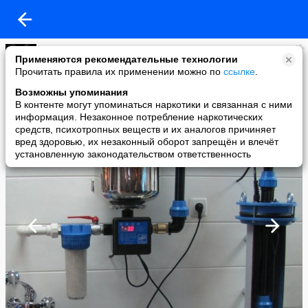
Вода-народу
Применяются рекомендательные технологии
added a photo
Прочитать правила их применении можно по
ссылке
.
06 Mar в 22:18
Возможны упоминания
В контенте могут упоминаться наркотики и связанная с ними
информация. Незаконное потребление наркотических
средств, психотропных веществ и их аналогов причиняет
вред здоровью, их незаконный оборот запрещён и влечёт
установленную законодательством ответственность