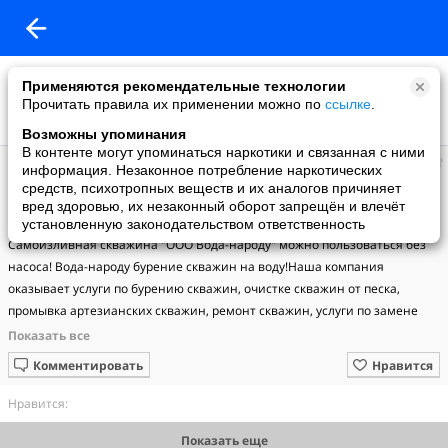
Применяются рекомендательные технологии
Прочитать правила их применении можно по
ссылке
.
Возможны упоминания
В контенте могут упоминаться наркотики и связанная с ними
Вода
информация. Незаконное потребление наркотических
добавил видео
средств, психотропных веществ и их аналогов причиняет
01.08.2015
вред здоровью, их незаконный оборот запрещён и влечёт
Бурение скважин в Волокаламске компания вода-народу
установленную законодательством ответственность
Самоизливная скважина "ООО Вода-народу" можно пользоваться без 
насоса! Вода-народу бурение скважин на воду!Наша компания 
оказывает услуги по бурению скважин, очистке скважин от песка, 
промывка артезианских скважин, ремонт скважин, услуги по замене 
насоса, монтаж и ввод в работу систему водоснабжения 84957970646
Комментировать
Нравится
Нравится:
Показать еще