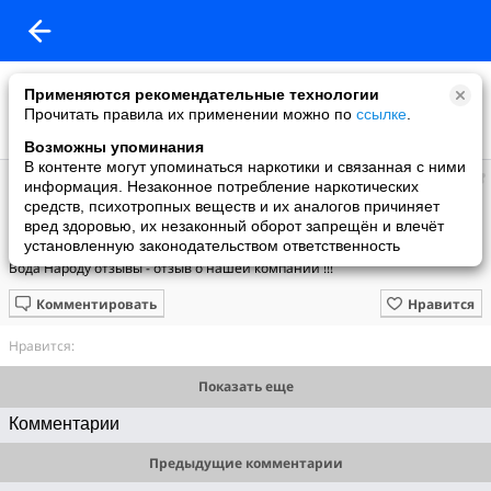
Применяются рекомендательные технологии
Прочитать правила их применении можно по
ссылке
.
Возможны упоминания
В контенте могут упоминаться наркотики и связанная с ними
Вода
информация. Незаконное потребление наркотических
добавил видео
средств, психотропных веществ и их аналогов причиняет
30.05.2020
вред здоровью, их незаконный оборот запрещён и влечёт
Вода Народу отзывы - отзыв о нашей компании !!!
установленную законодательством ответственность
Вода Народу отзывы - отзыв о нашей компании !!!
Комментировать
Нравится
Нравится:
Показать еще
Комментарии
Предыдущие комментарии