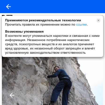
Владимир
Применяются рекомендательные технологии
added a photo
Прочитать правила их применении можно по
ссылке
.
30 Apr в 20:16
Возможны упоминания
В контенте могут упоминаться наркотики и связанная с ними
информация. Незаконное потребление наркотических
средств, психотропных веществ и их аналогов причиняет
вред здоровью, их незаконный оборот запрещён и влечёт
установленную законодательством ответственность