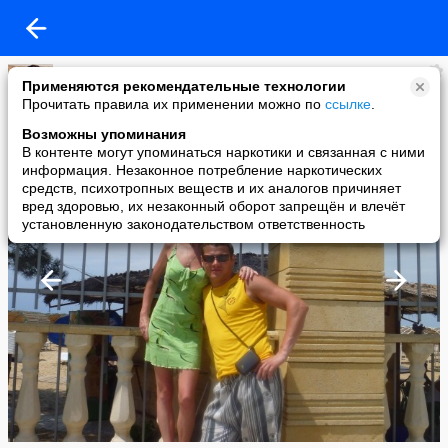
Татьяна Васильева
Применяются рекомендательные технологии
added a photo
Прочитать правила их применении можно по
ссылке
.
29 May в 01:56
Возможны упоминания
В контенте могут упоминаться наркотики и связанная с ними
информация. Незаконное потребление наркотических
средств, психотропных веществ и их аналогов причиняет
вред здоровью, их незаконный оборот запрещён и влечёт
установленную законодательством ответственность