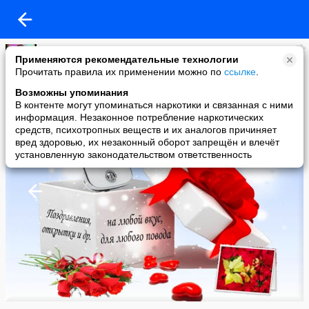
Татьяна Втюрина
Применяются рекомендательные технологии
added a photo
Прочитать правила их применении можно по
ссылке
.
09 Feb в 08:50
Возможны упоминания
В контенте могут упоминаться наркотики и связанная с ними
информация. Незаконное потребление наркотических
средств, психотропных веществ и их аналогов причиняет
вред здоровью, их незаконный оборот запрещён и влечёт
установленную законодательством ответственность